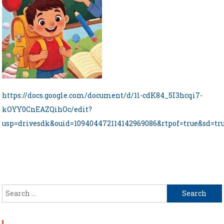
https://docs.google.com/document/d/1l-cdK84_5I3hcqi7-
kOYY0CnEAZQihOc/edit?
usp=drivesdk&ouid=109404472114142969086&rtpof=true&sd=tr
Search
for: